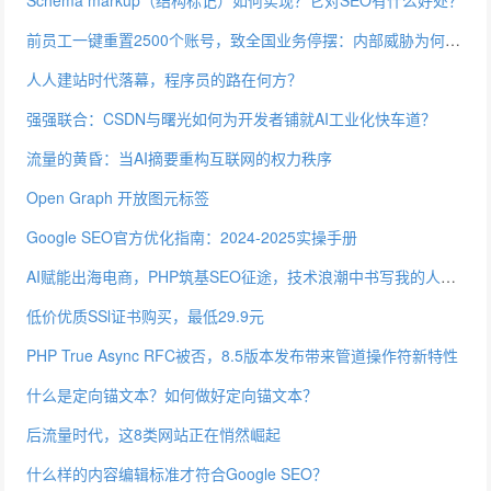
Schema markup（结构标记）如何实现？它对SEO有什么好处？
前员工一键重置2500个账号，致全国业务停摆：内部威胁为何防不胜防？
人人建站时代落幕，程序员的路在何方？
强强联合：CSDN与曙光如何为开发者铺就AI工业化快车道？
流量的黄昏：当AI摘要重构互联网的权力秩序
Open Graph 开放图元标签
Google SEO官方优化指南：2024-2025实操手册
AI赋能出海电商，PHP筑基SEO征途，技术浪潮中书写我的人生蓝海
低价优质SSl证书购买，最低29.9元
PHP True Async RFC被否，8.5版本发布带来管道操作符新特性
什么是定向锚文本？如何做好定向锚文本？
后流量时代，这8类网站正在悄然崛起
什么样的内容编辑标准才符合Google SEO？