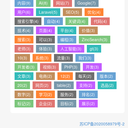
内容(9)
AI(8)
网站(7)
Google(7)
用户(6)
Laravel(5)
SEO(5)
优化(4)
搜索引擎(4)
自动(4)
关键词(4)
代码(4)
技术(4)
页面(4)
平台(4)
价值(3)
搜索(3)
可以(3)
编程(3)
ZincSearch(3)
老师(3)
体验(3)
人工智能(3)
gt(3)
10(3)
系统(3)
流量(3)
我们(3)
开发者(3)
视频(3)
PHP(3)
开发(3)
文章(3)
电商(2)
12(2)
每天(2)
版本(2)
20(2)
网页(2)
table(2)
支持(2)
选品(2)
数字(2)
学习(2)
服务(2)
排名(2)
标记(2)
企业(2)
目标(2)
展示(2)
苏ICP备2020058979号-2