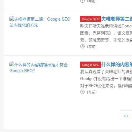
元标记以及如何在网站中实施
1年前
夫唯老师第二课
Google SEO
昨天在听夫唯老师讲述Googl
因素：完整列表》，该文章列举
素，领域因素等，非常的庞
作。就像老师课上所讲的一样，
1年前
成功。...
什么样的内容编
Google SEO
我认真观看了夫唯老师的课程
Goolge并没有给出一个
对于SEO优化来说，操作难
章，它这样写到：虽然在我查
1年前
容、链接和用户交互的...
<<