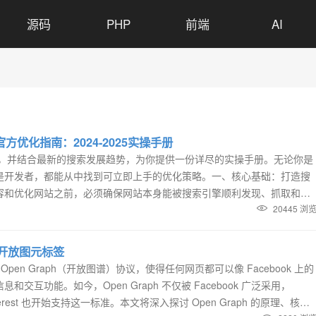
源码
PHP
前端
AI
O官方优化指南：2024-2025实操手册
指南，并结合最新的搜索发展趋势，为你提供一份详尽的实操手册。无论你是
是开发者，都能从中找到可立即上手的优化策略。一、核心基础：打造搜
容和优化网站之前，必须确保网站本身能被搜索引擎顺利发现、抓取和理
优化技术SEO是网站的基石，它确保搜索引擎能够无障碍地抓取和索引你的内
20445 浏
ob...
h 开放图元标签
出了 Open Graph（开放图谱）协议，使得任何网页都可以像 Facebook 上的
交互功能。如今，Open Graph 不仅被 Facebook 广泛采用，
至 Pinterest 也开始支持这一标准。本文将深入探讨 Open Graph 的原理、核心