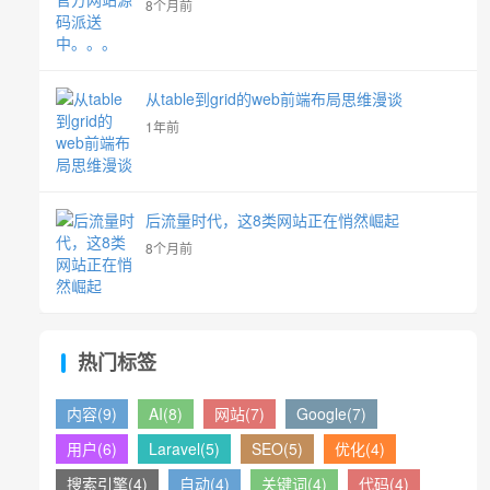
8个月前
从table到grid的web前端布局思维漫谈
1年前
后流量时代，这8类网站正在悄然崛起
8个月前
热门标签
内容(9)
AI(8)
网站(7)
Google(7)
用户(6)
Laravel(5)
SEO(5)
优化(4)
搜索引擎(4)
自动(4)
关键词(4)
代码(4)