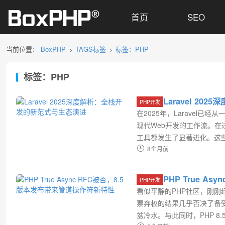
首页
SEO
当前位置：
BoxPHP
TAGS标签
标签：PHP
>
>
标签：PHP
Laravel 2
PHP开发
在2025年，Laravel
现代Web开发的工作流。在
工具都发生了显著进化。这
破。01 架构革新：Compose
8个月前
PHP True A
PHP开发
看似平静的PHP社区，刚刚
票弃权的结果几乎否决了备受期
盆冷水。与此同时，PHP 8