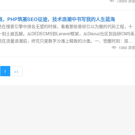
稳健的同时仍不断创新的发展态势。01 True Async RFC被否：一...
73000 浏
商，PHP筑基SEO征途，技术浪潮中书写我的人生蓝海
站在搜索引擎中排名无望的时候，看着那些曾经引以为傲的代码工程，十
崩瓦解。从DEDECMS到Laravel框架，从Discuz社区到自研CMS系
站在流量浪潮前，终究只是数字沙滩上精致的沙堡。一、觉醒时刻：技术
显示器蓝光里，"情况明、决心大、方法对"九个字突然刺破混沌。这十五
1060 浏
..
1
>>