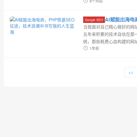
等关键改进，展现出PHP在保持
8个月前
AI赋能出海电
Google SEO
当我面对自己精心做好的网
五年来积累的技术自信在那一刻土
统，那些耗费心血构建的网
困局与九字真言凌晨三点的
1年前
年的建站历程，何尝不是一场.
<<