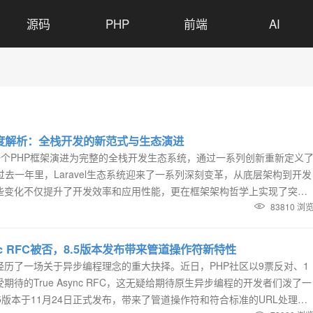
源码
PHP
前端
AI
025深度解析：全栈开发的新范式与生态演进
已经从一个PHP框架演进为完整的全栈开发生态系统，通过一系列创新重新定义
过去一年里，Laravel生态系统迎来了一系列深刻变革，从底层架构到开发
些变化不仅提升了开发效率和应用性能，更在框架架构哲学上实现了突
r元数据协议与包治理新思路Laravel通过Composer的extra字段建立...
83810 浏
sync RFC被否，8.5版本发布带来管道操作符新特性
经历了一场关于异步编程理念的重大抉择。近日，PHP社区以9票反对、1
待的True Async RFC，这无疑给期待原生异步编程的开发者们泼了一
.5版本于11月24日正式发布，带来了管道操作符和符合标准的URL处理库