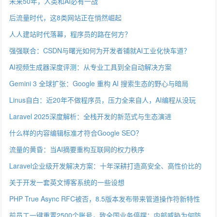
海
未来50年，人类和AI必有一战
后流量时代，这8类网站正在悄然崛起
人人建站时代落幕，程序员的路在何方？
强强联合：CSDN与曙光如何为开发者铺就AI工业化快车道？
AI视频生成器深度评测：从专业工具到全自动解决方案
Gemini 3 全球扩张：Google 重构 AI 搜索生态的野心与暗局
Linus自白：近20年不做程序员，压力全来自人，AI编程从没玩
过！
Laravel 2025深度解析：全栈开发的新范式与生态演进
什么样的内容编辑标准才符合Google SEO？
流量的黄昏：当AI摘要重构互联网的权力秩序
Laravel企业级开发解决方案：十年深耕打造高安全、高性价比的
数字化平台
关于开发一套英文博客系统的一些设想
PHP True Async RFC被否，8.5版本发布带来管道操作符新特性
前员工一键重置2500个账号，致全国业务停摆：内部威胁为何防