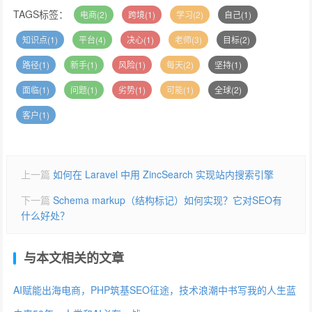
TAGS标签：
电商(2)
跨境(1)
学习(2)
自己(1)
知识点(1)
平台(4)
决心(1)
老师(3)
目标(2)
路径(1)
新手(1)
风险(1)
每天(2)
坚持(1)
面临(1)
问题(1)
劣势(1)
可能(1)
全球(2)
客户(1)
上一篇
如何在 Laravel 中用 ZincSearch 实现站内搜索引擎
下一篇
Schema markup（结构标记）如何实现？它对SEO有
什么好处？
与本文相关的文章
AI赋能出海电商，PHP筑基SEO征途，技术浪潮中书写我的人生蓝