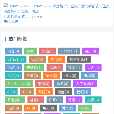
Laravel 2025深度解析：全栈开发的新范式与生态
演进
8个月前
热门标签
内容(9)
AI(8)
网站(7)
Google(7)
用户(6)
Laravel(5)
SEO(5)
优化(4)
搜索引擎(4)
自动(4)
关键词(4)
代码(4)
技术(4)
页面(4)
平台(4)
价值(3)
搜索(3)
可以(3)
编程(3)
ZincSearch(3)
老师(3)
体验(3)
人工智能(3)
gt(3)
10(3)
系统(3)
流量(3)
我们(3)
开发者(3)
视频(3)
PHP(3)
开发(3)
文章(3)
电商(2)
12(2)
每天(2)
版本(2)
20(2)